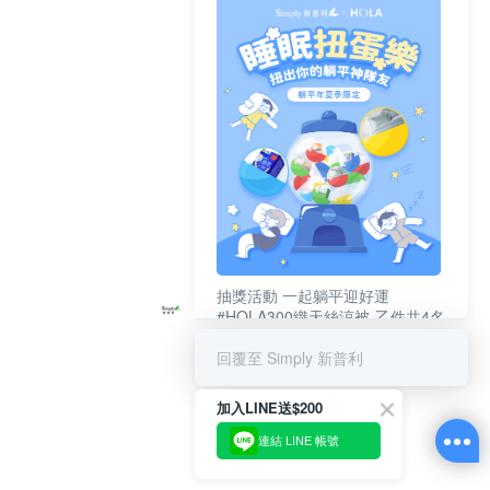
抽獎活動 一起躺平迎好運
#HOLA300織天絲涼被-乙件共4名
#新普利夜酵素DX (10錠/盒)共4名
回覆至 Simply 新普利
加入LINE送$200
連結 LINE 帳號