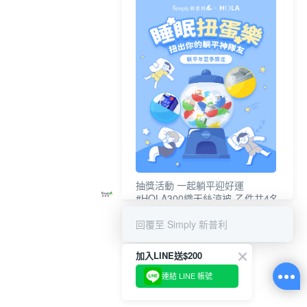
抽獎活動 一起躺平迎好運
#HOLA300織天絲涼被-乙件共4名
#新普利夜酵素DX (10錠/盒)共4名
回覆至 Simply 新普利
加入LINE送$200
連結 LINE 帳號