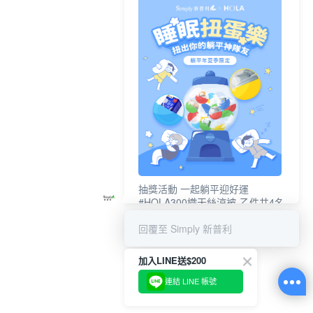
抽獎活動 一起躺平迎好運
#HOLA300織天絲涼被-乙件共4名
#新普利夜酵素DX (10錠/盒)共4名
回覆至 Simply 新普利
加入LINE送$200
連結 LINE 帳號