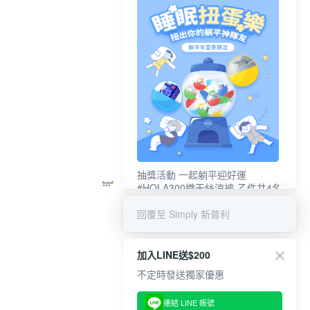
抽獎活動 一起躺平迎好運
#HOLA300織天絲涼被-乙件共4名
#新普利夜酵素DX (10錠/盒)共4名
回覆至 Simply 新普利
加入LINE送$200
不定時發送獨家優惠
連結 LINE 帳號