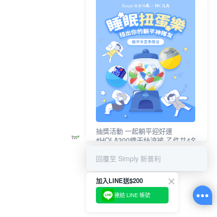
抽獎活動 一起躺平迎好運
#HOLA300織天絲涼被-乙件共4名
#新普利夜酵素DX (10錠/盒)共4名
回覆至 Simply 新普利
加入LINE送$200
連結 LINE 帳號