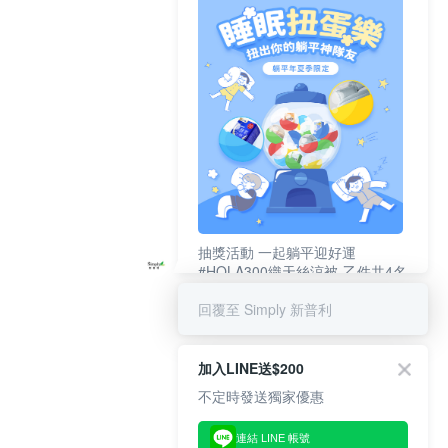
抽獎活動 一起躺平迎好運
#HOLA300織天絲涼被-乙件共4名
#新普利夜酵素DX (10錠/盒)共4名
回覆至 Simply 新普利
加入LINE送$200
不定時發送獨家優惠
連結 LINE 帳號