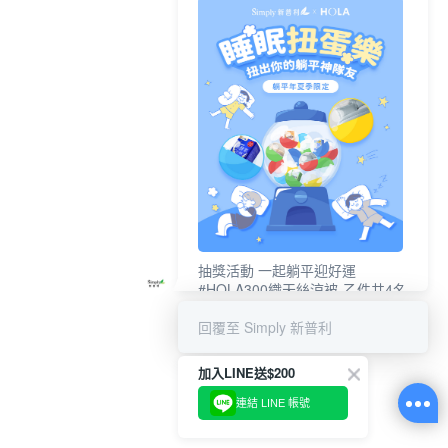
抽獎活動 一起躺平迎好運
#HOLA300織天絲涼被-乙件共4名
#新普利夜酵素DX (10錠/盒)共4名
回覆至 Simply 新普利
加入LINE送$200
連結 LINE 帳號