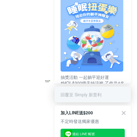
抽獎活動 一起躺平迎好運
#HOLA300織天絲涼被-乙件共4名
#新普利夜酵素DX (10錠/盒)共4名
回覆至 Simply 新普利
加入LINE送$200
不定時發送獨家優惠
連結 LINE 帳號