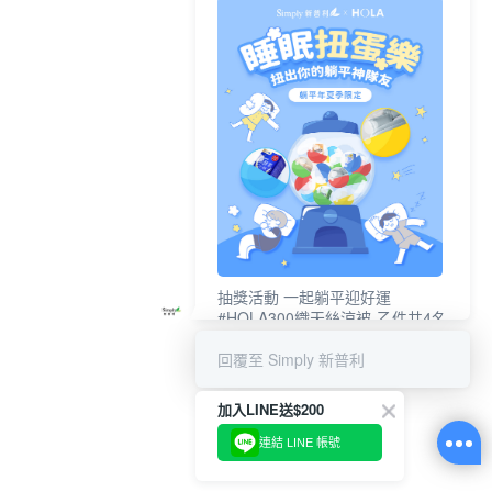
抽獎活動 一起躺平迎好運
#HOLA300織天絲涼被-乙件共4名
#新普利夜酵素DX (10錠/盒)共4名
回覆至 Simply 新普利
加入LINE送$200
連結 LINE 帳號