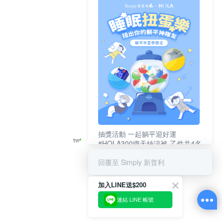
抽獎活動 一起躺平迎好運
#HOLA300織天絲涼被-乙件共4名
#新普利夜酵素DX (10錠/盒)共4名
回覆至 Simply 新普利
加入LINE送$200
連結 LINE 帳號