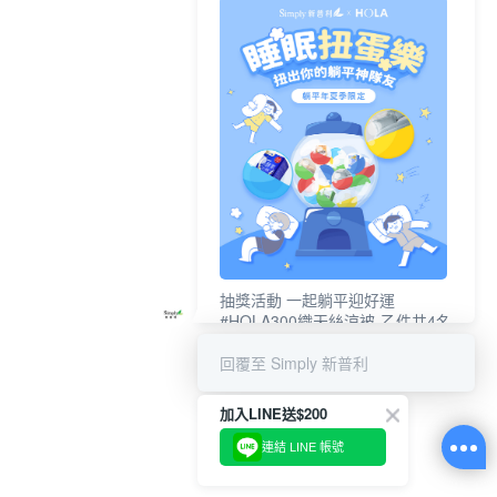
抽獎活動 一起躺平迎好運
#HOLA300織天絲涼被-乙件共4名
#新普利夜酵素DX (10錠/盒)共4名
回覆至 Simply 新普利
加入LINE送$200
連結 LINE 帳號