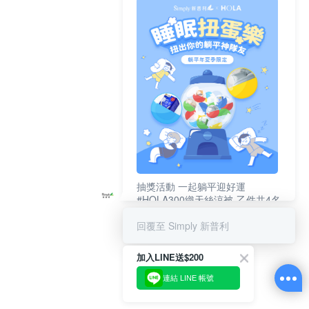
抽獎活動 一起躺平迎好運
#HOLA300織天絲涼被-乙件共4名
#新普利夜酵素DX (10錠/盒)共4名
回覆至 Simply 新普利
加入LINE送$200
連結 LINE 帳號