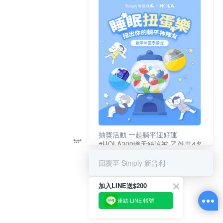
抽獎活動 一起躺平迎好運
#HOLA300織天絲涼被-乙件共4名
#新普利夜酵素DX (10錠/盒)共4名
回覆至 Simply 新普利
加入LINE送$200
連結 LINE 帳號