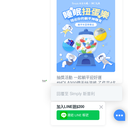
抽獎活動 一起躺平迎好運
#HOLA300織天絲涼被-乙件共4名
#新普利夜酵素DX (10錠/盒)共4名
回覆至 Simply 新普利
加入LINE送$200
連結 LINE 帳號