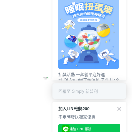
抽獎活動 一起躺平迎好運
#HOLA300織天絲涼被-乙件共4名
#新普利夜酵素DX (10錠/盒)共4名
回覆至 Simply 新普利
加入LINE送$200
不定時發送獨家優惠
連結 LINE 帳號