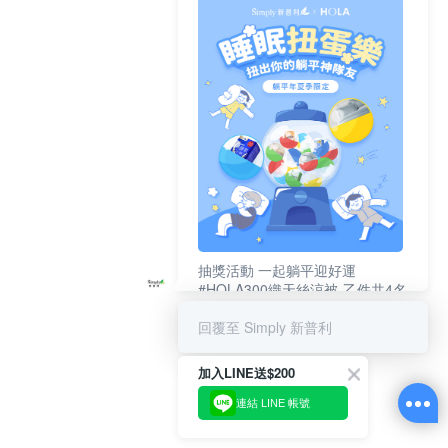
抽獎活動 一起躺平迎好運
#HOLA300織天絲涼被-乙件共4名
#新普利夜酵素DX (10錠/盒)共4名
回覆至 Simply 新普利
加入LINE送$200
連結 LINE 帳號