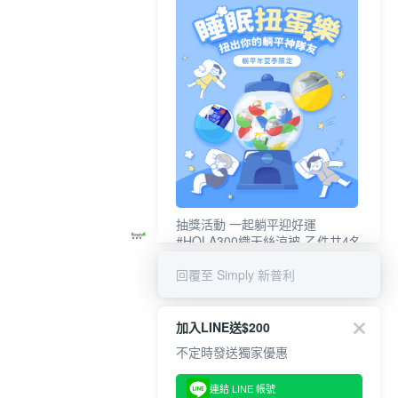
抽獎活動 一起躺平迎好運
#HOLA300織天絲涼被-乙件共4名
#新普利夜酵素DX (10錠/盒)共4名
回覆至 Simply 新普利
加入LINE送$200
不定時發送獨家優惠
連結 LINE 帳號