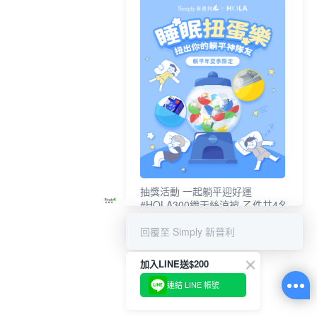
抽獎活動 一起躺平迎好運
#HOLA300織天絲涼被-乙件共4名
#新普利夜酵素DX (10錠/盒)共4名
回覆至 Simply 新普利
加入LINE送$200
連結 LINE 帳號