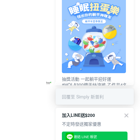
抽獎活動 一起躺平迎好運
#HOLA300織天絲涼被-乙件共4名
#新普利夜酵素DX (10錠/盒)共4名
回覆至 Simply 新普利
加入LINE送$200
不定時發送獨家優惠
連結 LINE 帳號