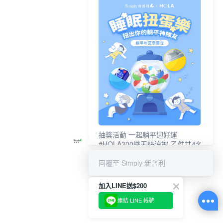
抽獎活動 一起躺平迎好運
#HOLA300織天絲涼被-乙件共4名
#新普利夜酵素DX (10錠/盒)共4名
回覆至 Simply 新普利
加入LINE送$200
連結 LINE 帳號