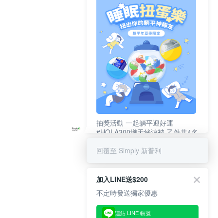
抽獎活動 一起躺平迎好運
#HOLA300織天絲涼被-乙件共4名
#新普利夜酵素DX (10錠/盒)共4名
回覆至 Simply 新普利
加入LINE送$200
不定時發送獨家優惠
連結 LINE 帳號