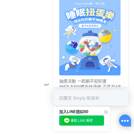
抽獎活動 一起躺平迎好運
#HOLA300織天絲涼被-乙件共4名
#新普利夜酵素DX (10錠/盒)共4名
回覆至 Simply 新普利
加入LINE送$200
連結 LINE 帳號