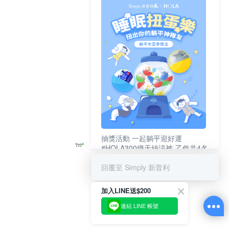
抽獎活動 一起躺平迎好運
#HOLA300織天絲涼被-乙件共4名
#新普利夜酵素DX (10錠/盒)共4名
回覆至 Simply 新普利
加入LINE送$200
連結 LINE 帳號